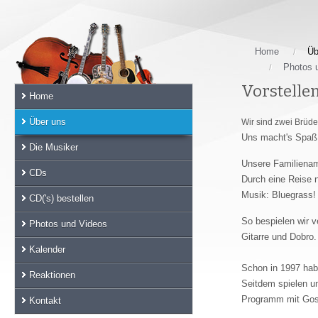
Skip
links
Jump
to
Home
Üb
the
Photos 
main
Vorstelle
Home
content
Jump
Über uns
Wir sind zwei Brüde
to
Uns macht's Spaß
the
Die Musiker
main
Unsere Familiename
CDs
menu
Durch eine Reise 
Jump
Musik: Bluegrass!
CD('s) bestellen
to
So bespielen wir 
the
Photos und Videos
Gitarre und Dobro.
sub
Kalender
menu
Schon in 1997 hab
Jump
Reaktionen
Seitdem spielen un
to
Programm mit Gos
the
Kontakt
search