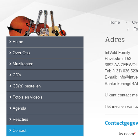
Skip
links
Jump
to
Home
Ov
the
Fo
main
Adres
Home
content
Jump
IntVeld-Family
Over Ons
to
Havikskruid 53
the
Muzikanten
3892 AA ZEEWO
main
Tel: (+31) 036 52
CD's
menu
E-mail: info@intve
Jump
Bankrekening/IB
CD('s) bestellen
to
U kunt contact me
the
Foto's en video's
sub
Het invullen van u
Agenda
menu
Jump
Reacties
Contactgege
to
the
Contact
Uw naam
*
search